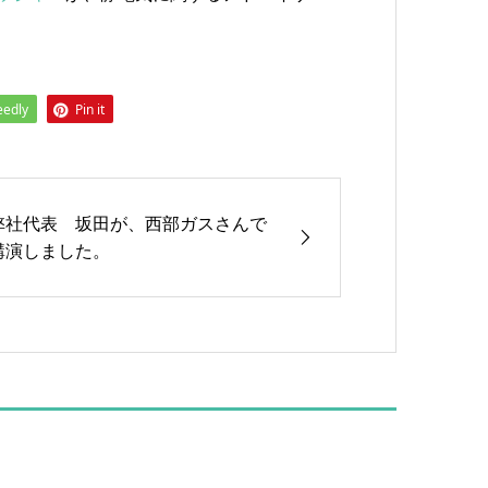
eedly
Pin it
弊社代表 坂田が、西部ガスさんで
講演しました。