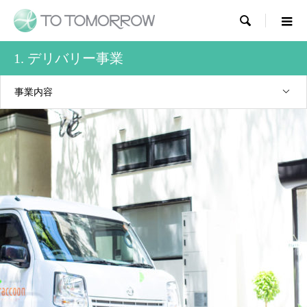

1. デリバリー事業
事業内容