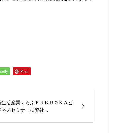
eedly
Pin it
新生活産業くらぶＦＵＫＵＯＫＡビ
ジネスセミナーに弊社...