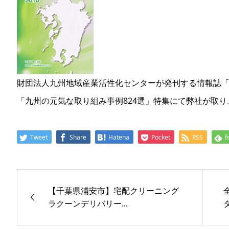
財団法人九州地域産業活性化センターが発刊する情報誌「九州
「九州の元気な取り組み事例824選」特集にて弊社が取
Tweet
Share
Hatena
Pocket
RSS
f
【千葉県浦安市】宅配クリーニング
ラクーンデリバリー...