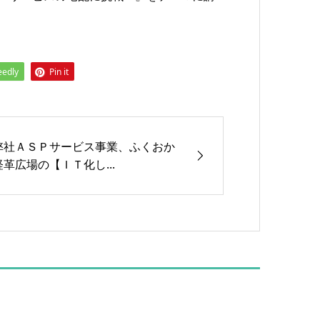
eedly
Pin it
弊社ＡＳＰサービス事業、ふくおか
経革広場の【ＩＴ化し...