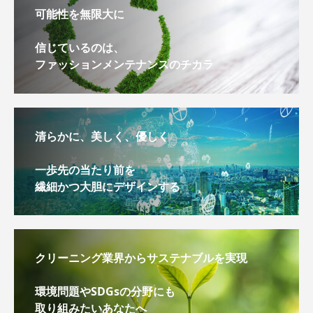
可能性を無限大に
信じているのは、
ファッションメンテナンスのチカラ
清らかに、美しく、優しく
一歩先の当たり前を
繊細かつ大胆にデザインする
クリーニング業界からサステナブルを実現
環境問題やSDGsの分野にも
取り組みたいあなたへ