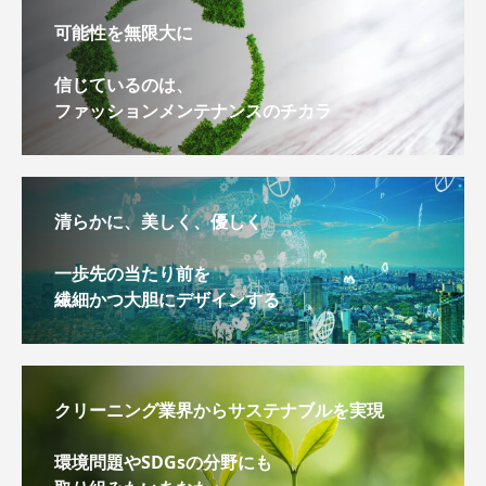
可能性を無限大に
信じているのは、
ファッションメンテナンスのチカラ
清らかに、美しく、優しく
一歩先の当たり前を
繊細かつ大胆にデザインする
クリーニング業界からサステナブルを実現
環境問題やSDGsの分野にも